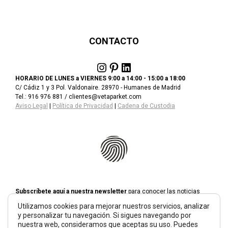
CONTACTO
Instagram
Pinterest
LinkedIn
HORARIO DE LUNES a VIERNES 9:00 a 14:00 - 15:00 a 18:00
C/ Cádiz 1 y 3 Pol. Valdonaire. 28970 - Humanes de Madrid
Tel.: 916 976 881 / clientes@vetaparket.com
Aviso Legal
|
Política de Privacidad
|
Cadena de Custodia
Subscríbete aquí a nuestra newsletter
para conocer las noticias
más relevantes acerca de
VETAPARKET
.
Utilizamos cookies para mejorar nuestros servicios, analizar
Solo te escribiremos si creemos que hay algo que valga la pena
y personalizar tu navegación. Si sigues navegando por
contarte.
nuestra web, consideramos que aceptas su uso. Puedes