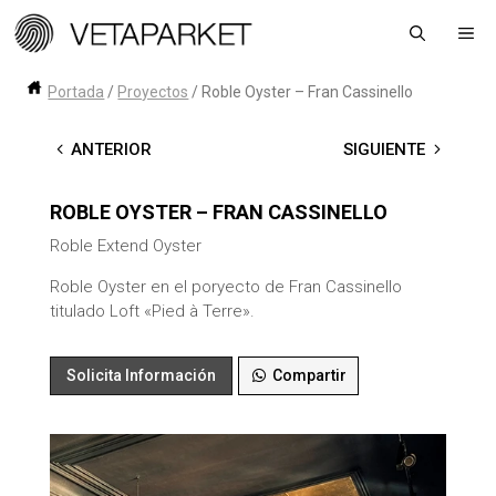
Saltar
Me
al
contenido
Portada
/
Proyectos
/
Roble Oyster – Fran Cassinello
←
ANTERIOR
SIGUIENTE
→
ROBLE OYSTER – FRAN CASSINELLO
Roble Extend Oyster
Roble Oyster en el poryecto de Fran Cassinello
titulado Loft «Pied à Terre».
Solicita Información
Compartir