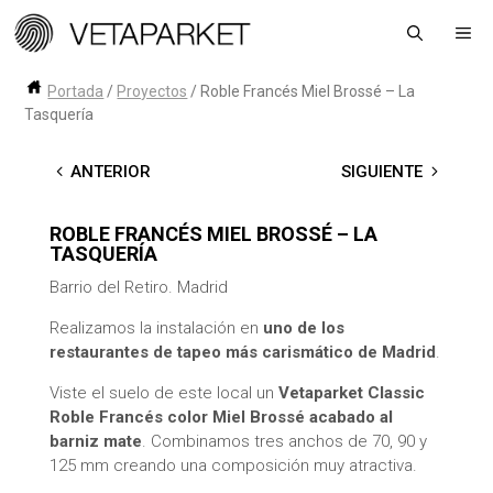
Saltar
Me
al
contenido
Portada
/
Proyectos
/
Roble Francés Miel Brossé – La
Tasquería
←
ANTERIOR
SIGUIENTE
→
ROBLE FRANCÉS MIEL BROSSÉ – LA
TASQUERÍA
Barrio del Retiro. Madrid
Realizamos la instalación en
uno de los
restaurantes de tapeo más carismático de Madrid
.
Viste el suelo de este local un
Vetaparket Classic
Roble Francés color Miel Brossé acabado al
barniz mate
. Combinamos tres anchos de 70, 90 y
125 mm creando una composición muy atractiva.