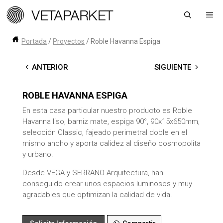
Saltar
Me
al
contenido
Portada
/
Proyectos
/
Roble Havanna Espiga
←
ANTERIOR
SIGUIENTE
→
ROBLE HAVANNA ESPIGA
En esta casa particular nuestro producto es Roble
Havanna liso, barniz mate, espiga 90°, 90x15x650mm,
selección Classic, fajeado perimetral doble en el
mismo ancho y aporta calidez al diseño cosmopolita
y urbano.
Desde VEGA y SERRANO Arquitectura, han
conseguido crear unos espacios luminosos y muy
agradables que optimizan la calidad de vida.