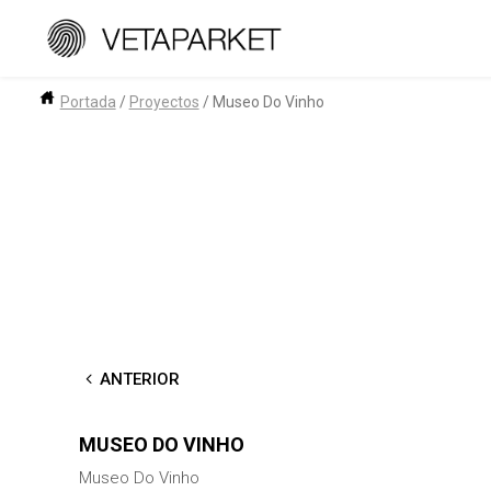
Saltar
al
contenido
Portada
/
Proyectos
/
Museo Do Vinho
←
ANTERIOR
MUSEO DO VINHO
Museo Do Vinho