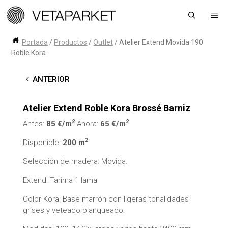
Saltar
Me
al
contenido
Portada
/
Productos
/
Outlet
/
Atelier Extend Movida 190
Roble Kora
←
ANTERIOR
Atelier Extend Roble Kora Brossé Barniz
2
2
Antes:
85 €/m
Ahora:
65 €/m
2
Disponible:
200 m
Selección de madera: Movida.
Extend: Tarima 1 lama
Color Kora: Base marrón con ligeras tonalidades
grises y veteado blanqueado.