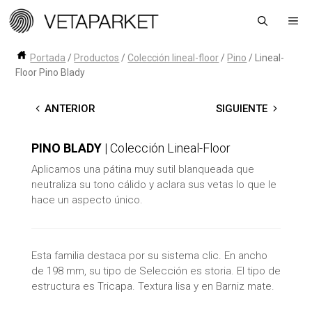
Saltar
Me
al
contenido
Portada
/
Productos
/
Colección lineal-floor
/
Pino
/
Lineal-
Floor Pino Blady
←
ANTERIOR
SIGUIENTE
→
PINO BLADY
| Colección Lineal-Floor
Aplicamos una pátina muy sutil blanqueada que
neutraliza su tono cálido y aclara sus vetas lo que le
hace un aspecto único.
Esta familia destaca por su sistema clic. En ancho
de 198 mm, su tipo de Selección es storia. El tipo de
estructura es Tricapa. Textura lisa y en Barniz mate.