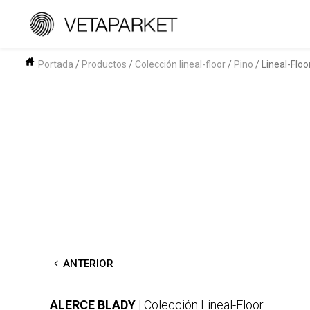
Saltar
al
contenido
Portada
/
Productos
/
Colección lineal-floor
/
Pino
/
Lineal-Floo
←
ANTERIOR
ALERCE BLADY
| Colección Lineal-Floor