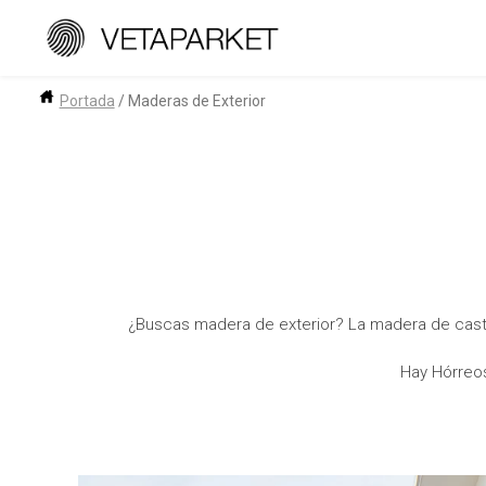
Saltar
al
contenido
Portada
/
Maderas de Exterior
¿Buscas madera de exterior? La madera de casta
Hay Hórreos